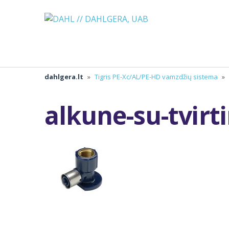
dahlgera.lt
»
Tigris PE-Xc/AL/PE-HD vamzdžių sistema
»
alkune-su-tvirt