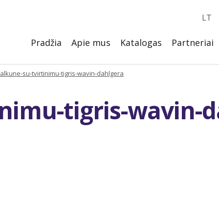
LT
Pradžia
Apie mus
Katalogas
Partneriai
alkune-su-tvirtinimu-tigris-wavin-dahlgera
inimu-tigris-wavin-