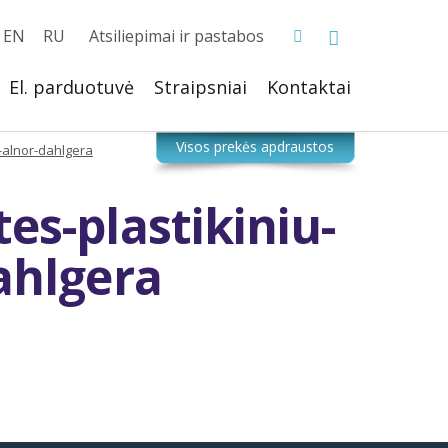
EN
RU
Atsiliepimai ir pastabos
El. parduotuvė
Straipsniai
Kontaktai
-alnor-dahlgera
es-plastikiniu-
ahlgera