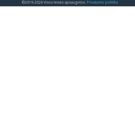
©2019-2026 Visos teisės apsaugotos.
Privatumo politika