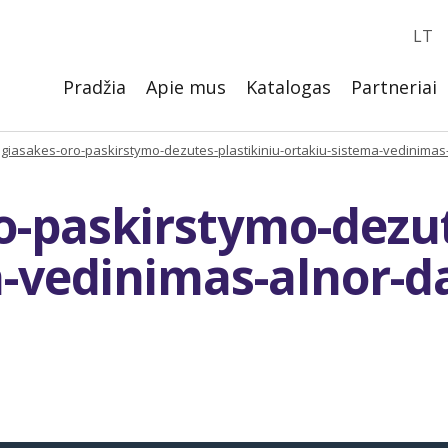
LT
Pradžia
Apie mus
Katalogas
Partneriai
giasakes-oro-paskirstymo-dezutes-plastikiniu-ortakiu-sistema-vedinimas
-paskirstymo-dezut
a-vedinimas-alnor-d