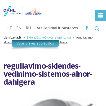
LT
EN
RU
Atsiliepimai ir pastabos
dahlgera.lt
»
Sklendės, vožtuvai, slopintuvai
»
reguliavimo-
sklendes-vedinimo-sistemos-alnor-dahlgera
reguliavimo-sklendes-
vedinimo-sistemos-alnor-
dahlgera