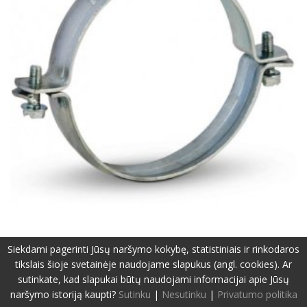
Siekdami pagerinti Jūsų naršymo kokybę, statistiniais ir rinkodaros
tikslais šioje svetainėje naudojame slapukus (angl. cookies). Ar
©2019-2026 Visos teisės apsaugotos.
Privatumo politika
sutinkate, kad slapukai būtų naudojami informacijai apie Jūsų
Svetainę sukūrė:
www.pepa.lt
naršymo istoriją kaupti?
Sutinku
|
Nesutinku
|
Privatumo politika