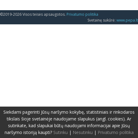
©2019-2026 Visos teisės apsaugotos.
Privatumo politika
Svetainę sukūrė:
www.pepa.lt
Siekdami pagerinti Jūsų naršymo kokybę, statistiniais ir rinkodaros
tikslais šioje svetainėje naudojame slapukus (angl. cookies). Ar
sutinkate, kad slapukai būtų naudojami informacijai apie Jūsų
naršymo istoriją kaupti?
Sutinku
|
Nesutinku
|
Privatumo politika