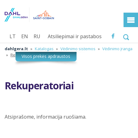
LT
EN
RU
Atsiliepimai ir pastabos
dahlgera.lt
»
Katalogas
»
Vėdinimo sistemos
»
Vėdinimo įranga
»
Rekuperatoriai
Rekuperatoriai
Atsiprašome, informacija ruošiama.