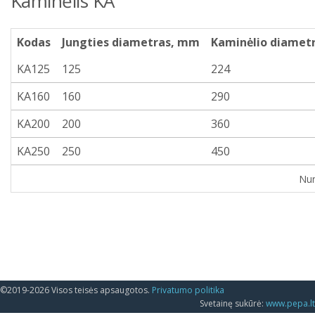
Kaminėlis KA
Kodas
Jungties diametras, mm
Kaminėlio diamet
KA125
125
224
KA160
160
290
KA200
200
360
KA250
250
450
Nur
©2019-2026 Visos teisės apsaugotos.
Privatumo politika
Svetainę sukūrė:
www.pepa.lt