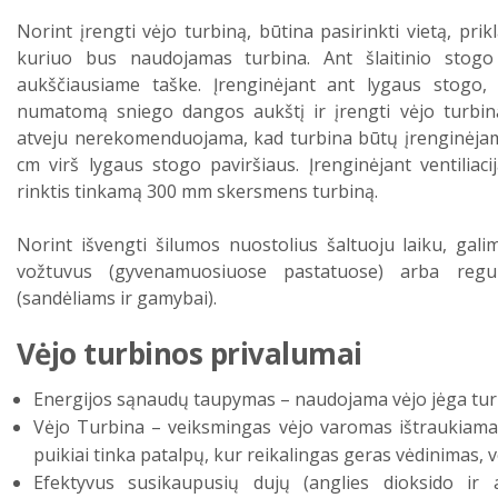
Norint įrengti vėjo turbiną, būtina pasirinkti vietą, pri
kuriuo bus naudojamas turbina. Ant šlaitinio stogo
aukščiausiame taške. Įrenginėjant ant lygaus stogo, b
numatomą sniego dangos aukštį ir įrengti vėjo turbiną
atveju nerekomenduojama, kad turbina būtų įrenginėja
cm virš lygaus stogo paviršiaus. Įrenginėjant ventiliac
rinktis tinkamą 300 mm skersmens turbiną.
Norint išvengti šilumos nuostolius šaltuoju laiku, galim
vožtuvus (gyvenamuosiuose pastatuose) arba regul
(sandėliams ir gamybai).
Vėjo turbinos privalumai
Energijos sąnaudų taupymas – naudojama vėjo jėga tur
Vėjo Turbina – veiksmingas vėjo varomas ištraukiamasis
puikiai tinka patalpų, kur reikalingas geras vėdinimas, ve
Efektyvus susikaupusių dujų (anglies dioksido ir 