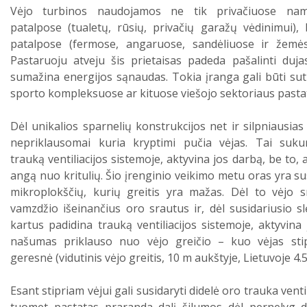
Vėjo turbinos naudojamos ne tik privačiuose nam
patalpose (tualetų, rūsių, privačių garažų vėdinimui),
patalpose (fermose, angaruose, sandėliuose ir žemės
Pastaruoju atveju šis prietaisas padeda pašalinti duja
sumažina energijos sąnaudas. Tokia įranga gali būti su
sporto kompleksuose ar kituose viešojo sektoriaus pasta
Dėl unikalios sparnelių konstrukcijos net ir silpniausias
nepriklausomai kuria kryptimi pučia vėjas. Tai suku
trauką ventiliacijos sistemoje, aktyvina jos darbą, be to, 
angą nuo kritulių. Šio įrenginio veikimo metu oras yra su
mikroplokščių, kurių greitis yra mažas. Dėl to vėjo sr
vamzdžio išeinančius oro srautus ir, dėl susidariusio sl
kartus padidina trauką ventiliacijos sistemoje, aktyvina 
našumas priklauso nuo vėjo greičio – kuo vėjas stip
geresnė (vidutinis vėjo greitis, 10 m aukštyje, Lietuvoje 4.5
Esant stipriam vėjui gali susidaryti didelė oro trauka venti
tuomet pastatas praranda dalį šilumos dėl pernelyg di