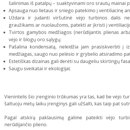
šalinimas iš patalpų – suaktyvinami oro srautų mainai p
Apsauga nuo lietaus ir sniego patekimo į ventiliacinę an
Uždara ir judanti viršutinė vėjo turbinos dalis ne
graužikams ar nuolaužoms, patekti ar įkristi į ventiliaci
Tvirtos gamybos medžiagos (nerūdijantis plienas arba
vėjo ir blogų oro sąlygų;
Pašalina kondensatą, neleidžia jam prasiskverbti į izo
medžiagas, saugo nuo pelėsio ir grybelio atsiradimo pa
Estetiškas dizainas gali derėti su daugeliu skirtingų fa
Saugu sveikatai ir ekologijai;
Vienintelis šio įrenginio trūkumas yra tas, kad be vėjo tur
šaltuoju metų laiku įrenginys gali užšalti, kas taip pat sutr
Pagal atskirą paklausimą galime pateikti vėjo turb
nerūdijančio plieno.