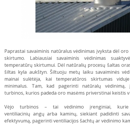
Paprastai savaiminis natūralus vėdinimas įvyksta dėl or
skirtumo. Labiausiai savaiminis vėdinimas suaktyv
temperatūrų skirtumui. Dėl natūralių procesų šaltas oras 
šiltas kyla aukštyn. Šiltuoju metų laiku savaiminės vė
mainai sulėtėja, kai temperatūros skirtumas viduj
minimalus. Tam, kad pagerinti natūralų vėdinimą, 
turbinos, kurios padeda oro masėms priverstinai keistis v
Vėjo turbinos – tai vėdinimo įrenginiai, kuri
ventiliacinių angų arba kaminų, siekiant padidinti sava
efektyvumą, pagerinti ventiliacijos šachtų ar vėdinimo ka