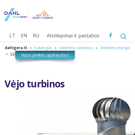
LT
EN
RU
Atsiliepimai ir pastabos
dahlgera.lt
»
Katalogas
»
Vėdinimo sistemos
»
Vėdinimo įranga
»
Vėjo turbinos
Vėjo turbinos