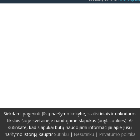
Siekdami pagerinti Jūsų naršymo kokybę, statistiniais ir rinkodaros
tikslais šioje svetainėje naudojame slapukus (angl. cookies). Ar
sutinkate, kad slapukai būtų naudojami informacijai apie Jūsų
naršymo istoriją kaupti?
Sutinku
|
Nesutinku
|
Privatumo politika