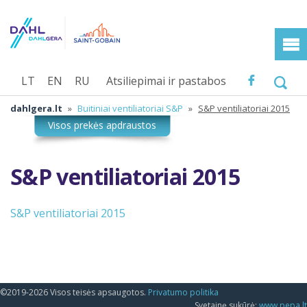
LT
EN
RU
Atsiliepimai ir pastabos
dahlgera.lt
»
Buitiniai ventiliatoriai S&P
»
S&P ventiliatoriai 2015
S&P ventiliatoriai 2015
S&P ventiliatoriai 2015
©2019-2026 Visos teisės apsaugotos.
Privatumo politika
Svetainę sukūrė:
www.pepa.lt