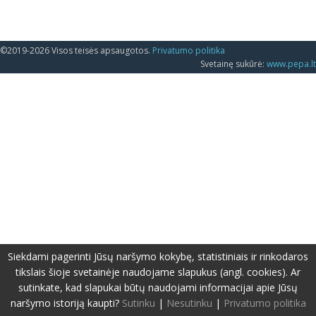
©2019-2026 Visos teisės apsaugotos.
Privatumo politika
Svetainę sukūrė:
www.pepa.lt
Siekdami pagerinti Jūsų naršymo kokybę, statistiniais ir rinkodaros
tikslais šioje svetainėje naudojame slapukus (angl. cookies). Ar
sutinkate, kad slapukai būtų naudojami informacijai apie Jūsų
naršymo istoriją kaupti?
Sutinku
|
Nesutinku
|
Privatumo politika