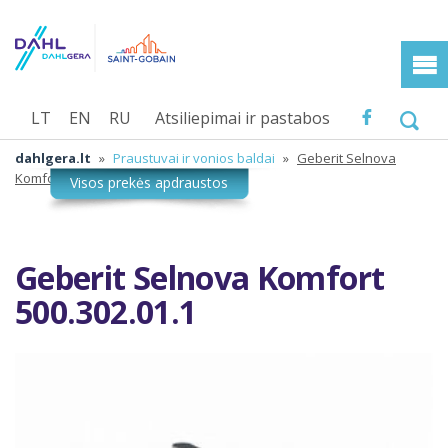
LT
EN
RU
Atsiliepimai ir pastabos
dahlgera.lt
»
Praustuvai ir vonios baldai
»
Geberit Selnova
Komfort 500.302.01.1
Geberit Selnova Komfort
500.302.01.1