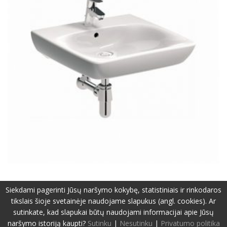
Siekdami pagerinti Jūsų naršymo kokybę, statistiniais ir rinkodaros
tikslais šioje svetainėje naudojame slapukus (angl. cookies). Ar
sutinkate, kad slapukai būtų naudojami informacijai apie Jūsų
©2019-2026 Visos teisės apsaugotos.
Privatumo politika
naršymo istoriją kaupti?
Sutinku
|
Nesutinku
|
Privatumo politika
Svetainę sukūrė:
www.pepa.lt