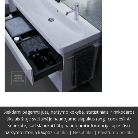
Siekdami pagerinti Jūsų naršymo kokybę, statistiniais ir rinkodaros
tikslais šioje svetainėje naudojame slapukus (angl. cookies). Ar
©2019-2026 Visos teisės apsaugotos.
Privatumo politika
sutinkate, kad slapukai būtų naudojami informacijai apie Jūsų
Svetainę sukūrė:
www.pepa.lt
naršymo istoriją kaupti?
Sutinku
|
Nesutinku
|
Privatumo politika