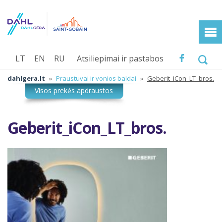
LT
EN
RU
Atsiliepimai ir pastabos
dahlgera.lt
»
Praustuvai ir vonios baldai
»
Geberit_iCon_LT_bros.
Geberit_iCon_LT_bros.