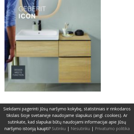
Siekdami pagerinti Jūsų naršymo kokybę, statistiniais ir rinkodaros
tikslais šioje svetainėje naudojame slapukus (angl. cookies). Ar
sutinkate, kad slapukai būtų naudojami informacijai apie Jūsų
©2019-2026 Visos teisės apsaugotos.
Privatumo politika
Svetainę sukūrė:
www.pepa.lt
naršymo istoriją kaupti?
Sutinku
|
Nesutinku
|
Privatumo politika