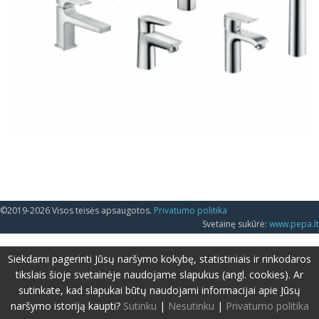
©2019-2026 Visos teisės apsaugotos.
Privatumo politika
Svetainę sukūrė:
www.pepa.lt
Siekdami pagerinti Jūsų naršymo kokybę, statistiniais ir rinkodaros
tikslais šioje svetainėje naudojame slapukus (angl. cookies). Ar
sutinkate, kad slapukai būtų naudojami informacijai apie Jūsų
naršymo istoriją kaupti?
Sutinku
|
Nesutinku
|
Privatumo politika