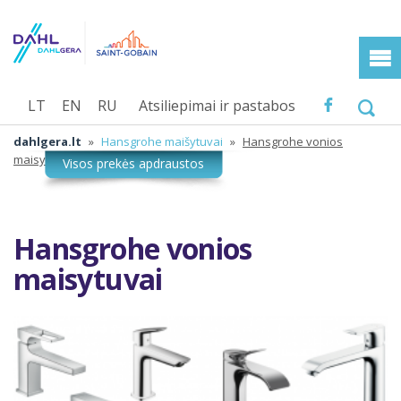
LT
EN
RU
Atsiliepimai ir pastabos
dahlgera.lt
»
Hansgrohe maišytuvai
»
Hansgrohe vonios
maisytuvai
Hansgrohe vonios
maisytuvai