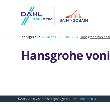
dahlgera.lt
»
Mixer, HANSGROHE
»
Hansgrohe vonios m
Hansgrohe voni
©2019-2026 Visos teisės apsaugotos.
Privatumo politika