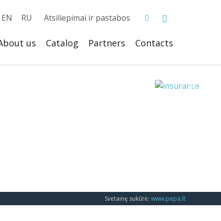
EN
RU
Atsiliepimai ir pastabos
About us
Catalog
Partners
Сontacts
Svetainę sukūrė:
www.pepa.lt