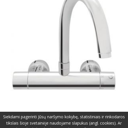
Siekdami pagerinti Jūsų naršymo kokybę, statistiniais ir rinkodaros
tikslais šioje svetainėje naudojame slapukus (angl. cookies). Ar