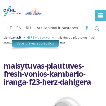
LT
EN
RU
Atsiliepimai ir pastabos
dahlgera.lt
»
HERZ maišytuvai
»
maisytuvas-plautuves-fresh-
vonios-kambario-iranga-f23-herz-dahlgera
maisytuvas-plautuves-
fresh-vonios-kambario-
iranga-f23-herz-dahlgera