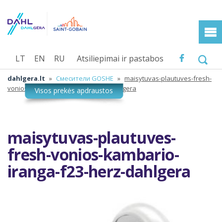
LT
EN
RU
Atsiliepimai ir pastabos
dahlgera.lt
»
Смесители GOSHE
»
maisytuvas-plautuves-fresh-
vonios-kambario-iranga-f23-herz-dahlgera
maisytuvas-plautuves-
fresh-vonios-kambario-
iranga-f23-herz-dahlgera