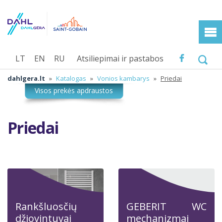
LT
EN
RU
Atsiliepimai ir pastabos
dahlgera.lt
»
Katalogas
»
Vonios kambarys
»
Priedai
Priedai
Rankšluosčių
GEBERIT WC
džiovintuvai
mechanizmai