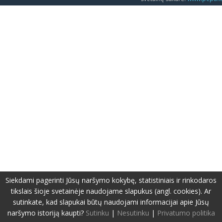
Siekdami pagerinti Jūsų naršymo kokybę, statistiniais ir rinkodaros
tikslais šioje svetainėje naudojame slapukus (angl. cookies). Ar
sutinkate, kad slapukai būtų naudojami informacijai apie Jūsų
naršymo istoriją kaupti?
Sutinku
|
Nesutinku
|
Privatumo politika