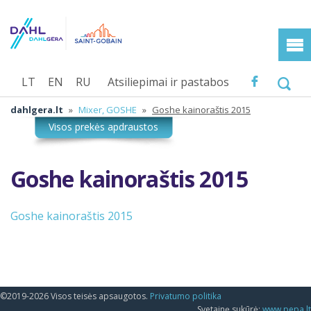
LT
EN
RU
Atsiliepimai ir pastabos
dahlgera.lt
»
Mixer, GOSHE
»
Goshe kainoraštis 2015
Goshe kainoraštis 2015
Goshe kainoraštis 2015
©2019-2026 Visos teisės apsaugotos.
Privatumo politika
Svetainę sukūrė:
www.pepa.lt