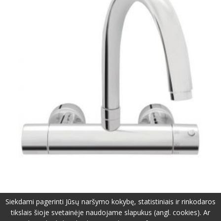
Siekdami pagerinti Jūsų naršymo kokybę, statistiniais ir rinkodaros
tikslais šioje svetainėje naudojame slapukus (angl. cookies). Ar