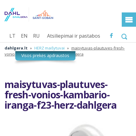
LT
EN
RU
Atsiliepimai ir pastabos
dahlgera.lt
»
HERZ maišytuvai
»
maisytuvas-plautuves-fresh-
vonios-kambario-iranga-f23-herz-dahlgera
maisytuvas-plautuves-
fresh-vonios-kambario-
iranga-f23-herz-dahlgera