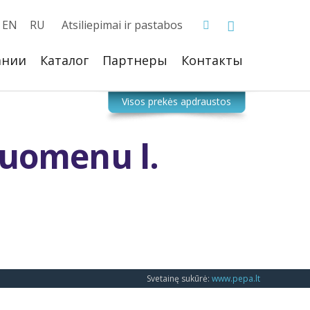
EN
RU
Atsiliepimai ir pastabos
ании
Каталог
Партнеры
Контакты
duomenu l.
Svetainę sukūrė:
www.pepa.lt