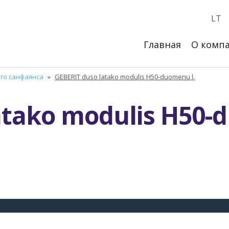
LT
Главная
О комп
ого санфаянса
»
GEBERIT duso latako modulis H50-duomenu l.
atako modulis H50-