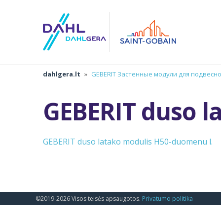
dahlgera.lt
»
GEBERIT Застенные модули для подвесн
GEBERIT duso l
GEBERIT duso latako modulis H50-duomenu l.
©2019-2026 Visos teisės apsaugotos.
Privatumo politika