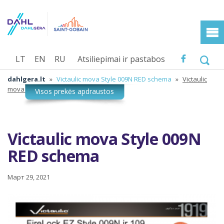
LT
EN
RU
Atsiliepimai ir pastabos
dahlgera.lt
»
Victaulic mova Style 009N RED schema
»
Victaulic
mova Style 009N RED schema
Victaulic mova Style 009N
RED schema
Март 29, 2021