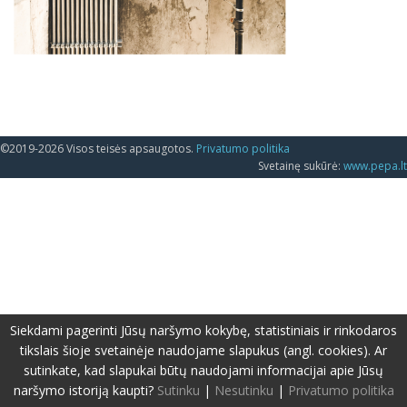
©2019-2026 Visos teisės apsaugotos.
Privatumo politika
Svetainę sukūrė:
www.pepa.lt
Siekdami pagerinti Jūsų naršymo kokybę, statistiniais ir rinkodaros
tikslais šioje svetainėje naudojame slapukus (angl. cookies). Ar
sutinkate, kad slapukai būtų naudojami informacijai apie Jūsų
naršymo istoriją kaupti?
Sutinku
|
Nesutinku
|
Privatumo politika