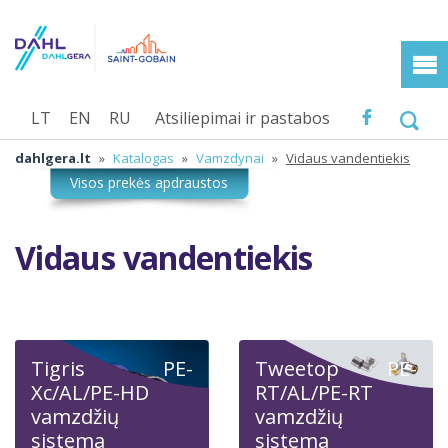
LT
EN
RU
Atsiliepimai ir pastabos
dahlgera.lt
»
Katalogas
»
Vamzdynai
»
Vidaus vandentiekis
Vidaus vandentiekis
Tigris PE-
Tweetop PE-
Xc/AL/PE-HD
RT/AL/PE-RT
vamzdžių
vamzdžių
sistema
sistema