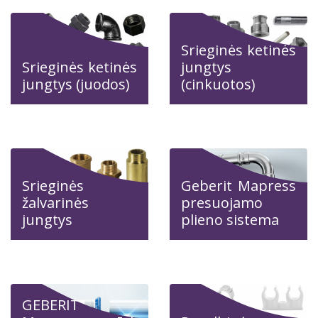
Srieginės ketinės
Srieginės ketinės
jungtys
jungtys (juodos)
(cinkuotos)
Srieginės
Geberit Mapress
žalvarinės
presuojamo
jungtys
plieno sistema
GEBERIT