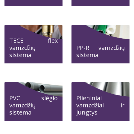
TECE flex
vamzdžių
PP-R vamzdžių
sistema
sistema
PVC slėgio
Plieniniai
vamzdžių
vamzdžiai ir
sistema
jungtys