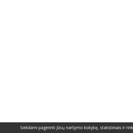
Siekdami pagerinti Jūsų naršymo kokybę, statistiniais ir ri