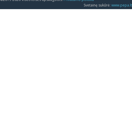
Svetainę sukūrė:
www.pepa.lt