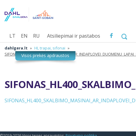
LT
EN
RU
Atsiliepimai ir pastabos
dahlgera.lt
»
HL trapai, sifonai
»
SIFONAS_HL400_SKALBIMO_MASINAI_AR_INDAPLOVEI_DUOMENU_LAPAI_
SIFONAS_HL400_SKALBIMO
SIFONAS_HL400_SKALBIMO_MASINAI_AR_INDAPLOVEI_
©2019-2026 Visos teisės apsaugotos.
Privatumo politika