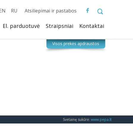
EN
RU
Atsiliepimai ir pastabos
El. parduotuvė
Straipsniai
Kontaktai
Svetainę sukūrė:
www.pepa.lt