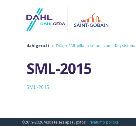
dahlgera.lt
»
Düker SML pilkojo ketaus vamzdžių siste
SML-2015
SML-2015
©2019-2026 Visos teisės apsaugotos.
Privatumo politika