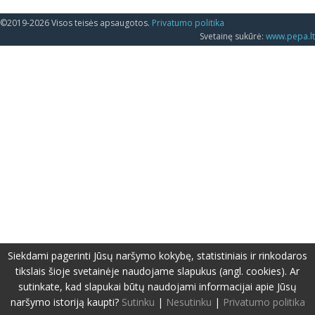
©2019-2026 Visos teisės apsaugotos.
Privatumo politika
Svetainę sukūrė:
www.pepa.lt
Siekdami pagerinti Jūsų naršymo kokybę, statistiniais ir rinkodaros
tikslais šioje svetainėje naudojame slapukus (angl. cookies). Ar
sutinkate, kad slapukai būtų naudojami informacijai apie Jūsų
naršymo istoriją kaupti?
Sutinku
|
Nesutinku
|
Privatumo politika