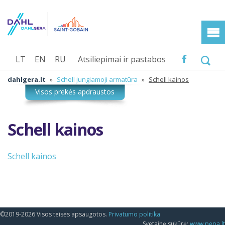
LT
EN
RU
Atsiliepimai ir pastabos
dahlgera.lt
»
Schell jungiamoji armatūra
»
Schell kainos
Schell kainos
Schell kainos
©2019-2026 Visos teisės apsaugotos.
Privatumo politika
Svetainę sukūrė:
www.pepa.lt