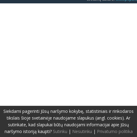
Siekdami pagerinti Jūsų naršymo kokybę, statistiniais ir rinkodaros
tikslais šioje svetainėje naudojame slapukus (angl. cookies). Ar
sutinkate, kad slapukai būtų naudojami informacijai apie Jūsų
naršymo istoriją kaupti?
Sutinku
|
Nesutinku
|
Privatumo politika