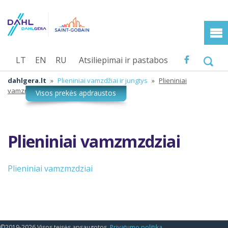
LT
EN
RU
Atsiliepimai ir pastabos
dahlgera.lt
»
Plieniniai vamzdžiai ir jungtys
»
Plieniniai
vamzmzdziai
Plieniniai vamzmzdziai
Plieniniai vamzmzdziai
©2019-2026 Visos teisės apsaugotos.
Privatumo politika