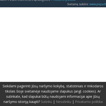
Svetainę sukūrė:
www.pepa.lt
Siekdami pagerinti Jūsų naršymo kokybę, statistiniais ir rinkodaros
tikslais šioje svetainėje naudojame slapukus (angl. cookies). Ar
sutinkate, kad slapukai būtų naudojami informacijai apie Jūsų
naršymo istoriją kaupti?
Sutinku
|
Nesutinku
|
Privatumo politika