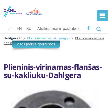
LT
EN
RU
Atsiliepimai ir pastabos
dahlgera.lt
»
Plieniniai vamzdžiai ir jungtys
»
Plieninis-virinamas-
flanšas-su-kakliuku-Dahlgera
Plieninis-virinamas-flanšas-
su-kakliuku-Dahlgera