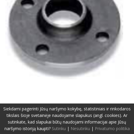
Siekdami pagerinti Jūsų naršymo kokybę, statistiniais ir rinkodaros
©2019-2026 Visos teisės apsaugotos.
Privatumo politika
tikslais šioje svetainėje naudojame slapukus (angl. cookies). Ar
Svetainę sukūrė:
www.pepa.lt
sutinkate, kad slapukai būtų naudojami informacijai apie Jūsų
naršymo istoriją kaupti?
Sutinku
|
Nesutinku
|
Privatumo politika