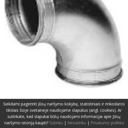
Siekdami pagerinti Jūsų naršymo kokybę, statistiniais ir rinkodaros
tikslais šioje svetainėje naudojame slapukus (angl. cookies). Ar
sutinkate, kad slapukai būtų naudojami informacijai apie Jūsų
©2019-2026 Visos teisės apsaugotos.
Privatumo politika
naršymo istoriją kaupti?
Sutinku
|
Nesutinku
|
Privatumo politika
Svetainę sukūrė:
www.pepa.lt