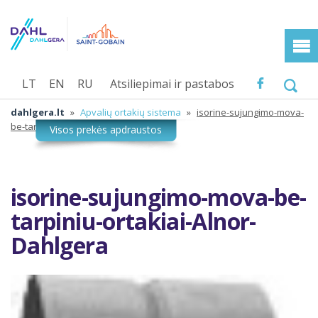
LT
EN
RU
Atsiliepimai ir pastabos
dahlgera.lt
»
Apvalių ortakių sistema
»
isorine-sujungimo-mova-
be-tarpiniu-ortakiai-Alnor-Dahlgera
isorine-sujungimo-mova-be-
tarpiniu-ortakiai-Alnor-
Dahlgera