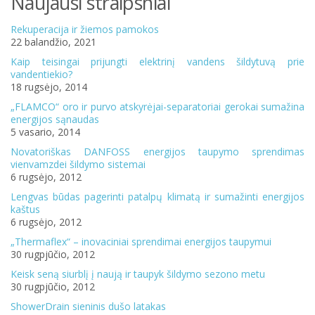
Naujausi straipsniai
Rekuperacija ir žiemos pamokos
22 balandžio, 2021
Kaip teisingai prijungti elektrinį vandens šildytuvą prie
vandentiekio?
18 rugsėjo, 2014
„FLAMCO“ oro ir purvo atskyrėjai-separatoriai gerokai sumažina
energijos sąnaudas
5 vasario, 2014
Novatoriškas DANFOSS energijos taupymo sprendimas
vienvamzdei šildymo sistemai
6 rugsėjo, 2012
Lengvas būdas pagerinti patalpų klimatą ir sumažinti energijos
kaštus
6 rugsėjo, 2012
„Thermaflex“ – inovaciniai sprendimai energijos taupymui
30 rugpjūčio, 2012
Keisk seną siurblį į naują ir taupyk šildymo sezono metu
30 rugpjūčio, 2012
ShowerDrain sieninis dušo latakas