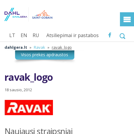
LT
EN
RU
Atsiliepimai ir pastabos
dahlgera.lt
»
Ravak
»
ravak_logo
ravak_logo
18 sausio, 2012
Naujausi straipsniai