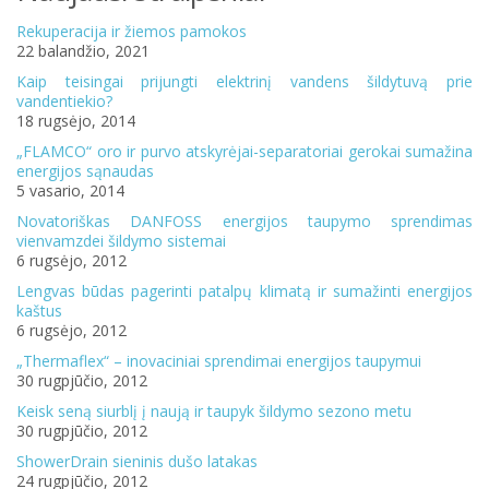
Rekuperacija ir žiemos pamokos
22 balandžio, 2021
Kaip teisingai prijungti elektrinį vandens šildytuvą prie
vandentiekio?
18 rugsėjo, 2014
„FLAMCO“ oro ir purvo atskyrėjai-separatoriai gerokai sumažina
energijos sąnaudas
5 vasario, 2014
Novatoriškas DANFOSS energijos taupymo sprendimas
vienvamzdei šildymo sistemai
6 rugsėjo, 2012
Lengvas būdas pagerinti patalpų klimatą ir sumažinti energijos
kaštus
6 rugsėjo, 2012
„Thermaflex“ – inovaciniai sprendimai energijos taupymui
30 rugpjūčio, 2012
Keisk seną siurblį į naują ir taupyk šildymo sezono metu
30 rugpjūčio, 2012
ShowerDrain sieninis dušo latakas
24 rugpjūčio, 2012