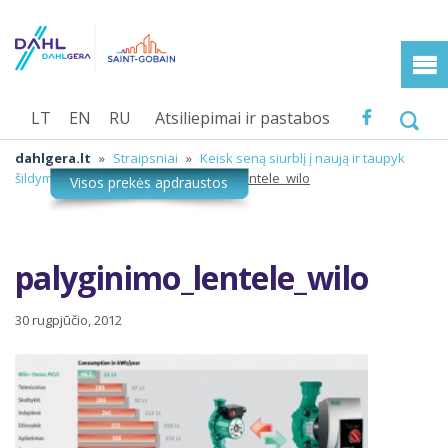
LT
EN
RU
Atsiliepimai ir pastabos
dahlgera.lt
»
Straipsniai
»
Keisk seną siurblį į naują ir taupyk
šildymo sezono metu
»
palyginimo_lentele_wilo
palyginimo_lentele_wilo
30 rugpjūčio, 2012