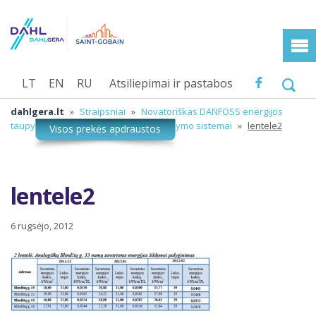
LT
EN
RU
Atsiliepimai ir pastabos
dahlgera.lt
»
Straipsniai
»
Novatoriškas DANFOSS energijos
taupymo sprendimas vienvamzdei šildymo sistemai
»
lentele2
lentele2
6 rugsėjo, 2012