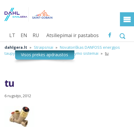
LT
EN
RU
Atsiliepimai ir pastabos
dahlgera.lt
»
Straipsniai
»
Novatoriškas DANFOSS energijos
taupymo sprendimas vienvamzdei šildymo sistemai
»
tu
tu
6 rugsėjo, 2012