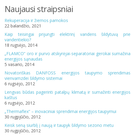
Naujausi straipsniai
Rekuperacija ir žiemos pamokos
22 balandžio, 2021
Kaip teisingai prijungti elektrinį vandens šildytuvą prie
vandentiekio?
18 rugsėjo, 2014
„FLAMCO“ oro ir purvo atskyrėjai-separatoriai gerokai sumažina
energijos sąnaudas
5 vasario, 2014
Novatoriškas DANFOSS energijos taupymo sprendimas
vienvamzdei šildymo sistemai
6 rugsėjo, 2012
Lengvas būdas pagerinti patalpų klimatą ir sumažinti energijos
kaštus
6 rugsėjo, 2012
„Thermaflex“ – inovaciniai sprendimai energijos taupymui
30 rugpjūčio, 2012
Keisk seną siurblį į naują ir taupyk šildymo sezono metu
30 rugpjūčio, 2012